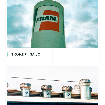
S.O.G.E.F.I. SAIyC