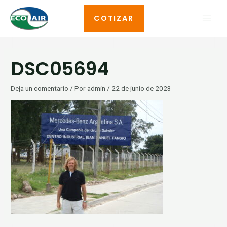
Ir
MAI
COTIZAR
al
MEN
contenido
Navegación
DSC05694
de
entradas
Deja un comentario
/ Por
admin
/
22 de junio de 2023