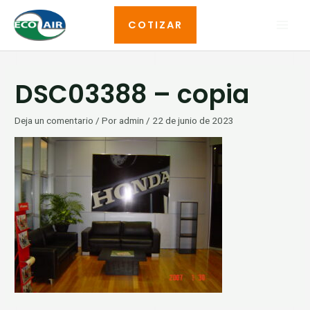
Ir
MAI
COTIZAR
al
MEN
contenido
Navegación
DSC03388 – copia
de
entradas
Deja un comentario
/ Por
admin
/
22 de junio de 2023